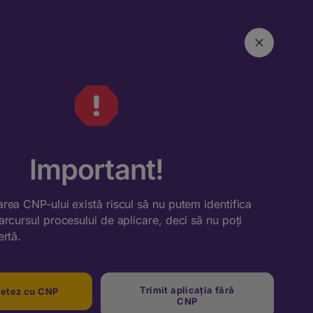
Important!
rea CNP-ului există riscul să nu putem identifica
arcursul procesului de aplicare, deci să nu poți
ertă.
Trimit aplicația fără
letez cu CNP
CNP