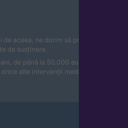
 de aceea, ne dorim să poți apela la cele
rte de susținere.
ni, de până la 50.000 euro (echivalent în 
 orice alte intervenții medicale, Creditul