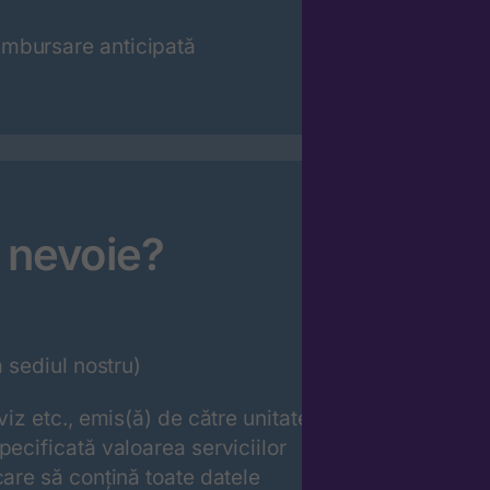
mbursare anticipată
 nevoie?
a sediul nostru)
viz etc., emis(ă) de către unitatea
pecificată valoarea serviciilor
care să conțină toate datele