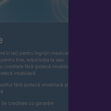
e
t în lei) pentru îngrijiri medicale
entru tine, soțul/soția ta sau
u creditele fără ipotecă imobiliară
potecă imobiliară
editul fără ipotecă imobiliară și
30
ră
 (la creditele cu garanție