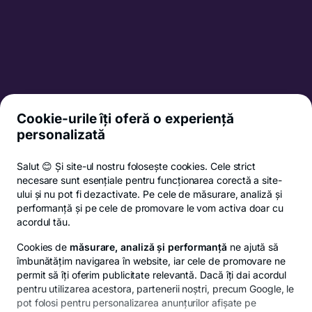
Informații MIFID
Broșură comisioane
Garantarea depozitelor
Informații și documente utile
Lista băncilor corespondente
Cookie-urile îți oferă o experiență
personalizată
CSALB
ANPC
Salut 😊 Și site-ul nostru folosește cookies. Cele strict
Termeni și condiții
necesare sunt esențiale pentru funcționarea corectă a site-
Politica de confidențialitate
ului și nu pot fi dezactivate. Pe cele de măsurare, analiză și
performanță și pe cele de promovare le vom activa doar cu
Politica de cookies
acordul tău.
Setări cookies
Cookies de
măsurare, analiză și performanță
ne ajută să
îmbunătățim navigarea în website, iar cele de promovare ne
permit să îți oferim publicitate relevantă. Dacă îți dai acordul
Privacy Hub
pentru utilizarea acestora, partenerii noștri, precum Google, le
Responsible disclosure policy
pot folosi pentru personalizarea anunțurilor afișate pe