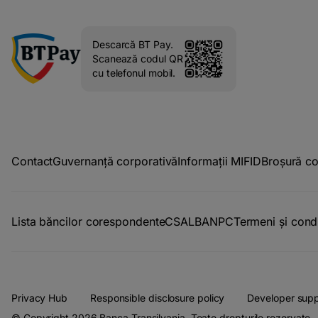
Descarcă BT Pay.
Scanează codul QR
cu telefonul mobil.
Contact
Guvernanță corporativă
Informații MIFID
Broșură c
Lista băncilor corespondente
CSALB
ANPC
Termeni și condi
Privacy Hub
Responsible disclosure policy
Developer supp
© Copyright 2026 Banca Transilvania. Toate drepturile rezervate.