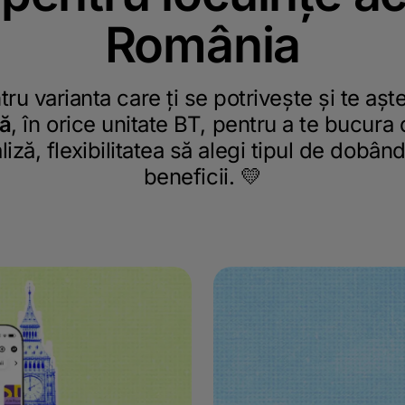
România
tru varianta care ți se potrivește și te a
ră
, în orice unitate BT, pentru a te bucura
ză, flexibilitatea să alegi tipul de dobând
beneficii. 💛