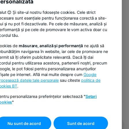
ersonalizată
alut 😊 Și site-ul nostru folosește cookies. Cele strict
ecesare sunt esențiale pentru funcționarea corectă a site-
lui și nu pot fi dezactivate. Pe cele de măsurare, analiză și
erformanță și pe cele de promovare le vom activa doar cu
cordul tău.
ookies de
măsurare, analiză și performanță
ne ajută să
mbunătățim navigarea în website, iar cele de promovare ne
ermit să îți oferim publicitate relevantă. Dacă îți dai
cordul pentru utilizarea acestora, partenerii noștri, precum
e
oogle, le pot folosi pentru personalizarea anunțurilor
fișate pe internet. Află mai multe despre cum
Google
rocesează datele tale personale
sau citeste
politica de
ookies BT
.
ies
entru personalizarea preferințelor selectează
"
Setari
ookies
"
BT HELP
Nu sunt de acord
Sunt de acord
#bankingdeacasa