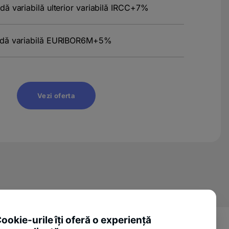
 variabilă ulterior variabilă IRCC+7%
dă variabilă EURIBOR6M+5%
Vezi oferta
ookie-urile îți oferă o experiență