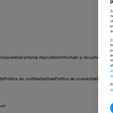
p
S
n
u
p
a
C
î
p
a
omisioane
Garantarea depozitelor
Informații și documente util
G
a
p
c
ții
Politica de confidențialitate
Politica de cookies
Setări cook
P
c
ort