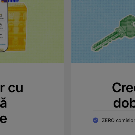
r cu
Cre
xă
dob
ie
ZERO comision