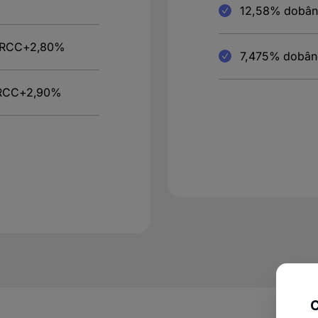
12,58% dobândă
ă IRCC+2,80%
7,475% dobân
ă IRCC+2,90%
C