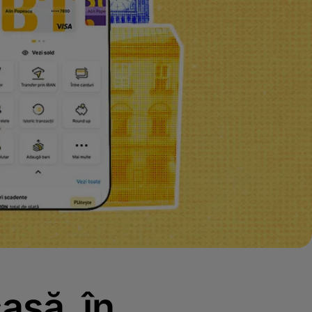
asă, în